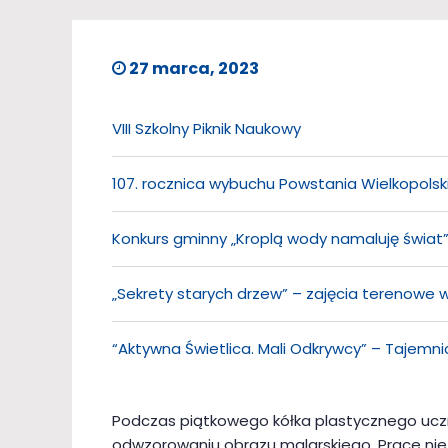
27 marca, 2023
VIII Szkolny Piknik Naukowy
107. rocznica wybuchu Powstania Wielkopols
Konkurs gminny „Kroplą wody namaluję świat
„Sekrety starych drzew” – zajęcia terenowe
“Aktywna Świetlica. Mali Odkrywcy” – Tajemnice
Podczas piątkowego kółka plastycznego uczni
odwzorowaniu obrazu malarskiego. Prace nie 