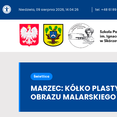
Otwórz pasek narzędzi
Niedziela, 09 sierpnia 2026,
14:04:27
tel. +48 61 8
Świetlica
MARZEC: KÓŁKO PLAS
OBRAZU MALARSKIEGO