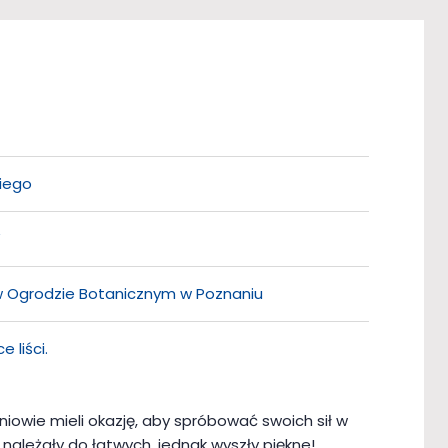
kiego
”
 w Ogrodzie Botanicznym w Poznaniu
 liści.
owie mieli okazję, aby spróbować swoich sił w
należały do łatwych, jednak wyszły piękne!