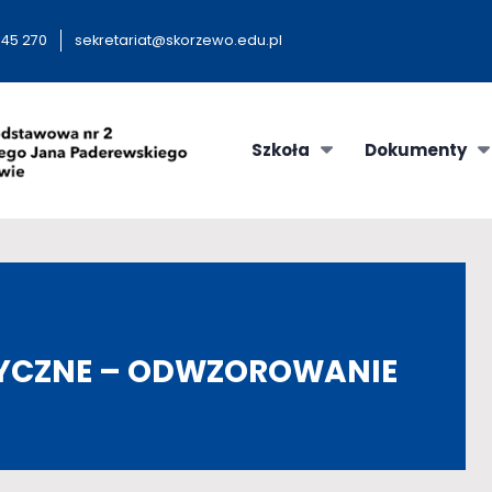
9 45 270
sekretariat@skorzewo.edu.pl
Szkoła
Dokumenty
TYCZNE – ODWZOROWANIE